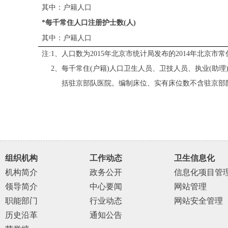
其中：户籍人口
*
每千常住人口注册护士数
(
人
)
其中：户籍人口
注
:1
、人口数为
2015
年北京市统计局发布的
2014
年北京市常
注
:
2
、每千常住
(
户籍
)
人口卫生人员、卫技人员、执业
(
助理
注
:2
、
括驻京部队医院。编制床位、实有床位数不含驻京部
组织机构
工作动态
卫生信息化
机构简介
政务公开
信息化项目管
领导简介
中心要闻
网站管理
职能部门
行业动态
网站安全管理
历史沿革
通知公告