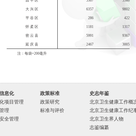
昌 平 区
5367
5586
大 兴 区
6357
9802
平 谷 区
286
422
怀 柔 区
1181
1317
密 云 县
5991
9367
延 庆 县
2467
3005
注：每袋=200毫升
信息化
政策标准
史志年鉴
化项目管理
政策研究
北京卫生健康工作概
管理
标准与评价
北京卫生健康工作纪
安全管理
北京卫生界人物
志鉴编纂