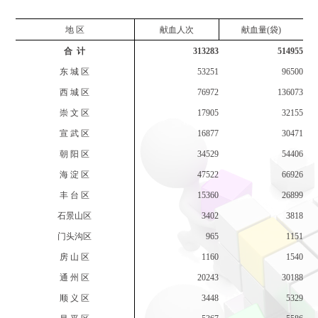
地 区
献血人次
献血量(袋)
合 计
313283
514955
东 城 区
53251
96500
西 城 区
76972
136073
崇 文 区
17905
32155
宣 武 区
16877
30471
朝 阳 区
34529
54406
海 淀 区
47522
66926
丰 台 区
15360
26899
石景山区
3402
3818
门头沟区
965
1151
房 山 区
1160
1540
通 州 区
20243
30188
顺 义 区
3448
5329