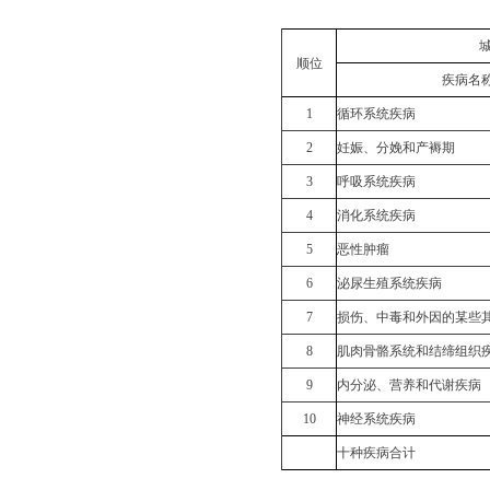
顺位
疾病名
1
循环系统疾病
2
妊娠、分娩和产褥期
3
呼吸系统疾病
4
消化系统疾病
5
恶性肿瘤
6
泌尿生殖系统疾病
7
损伤、中毒和外因的某些
8
肌肉骨骼系统和结缔组织
9
内分泌、营养和代谢疾病
10
神经系统疾病
十种疾病合计